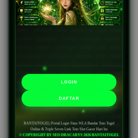
yang berfokus pada informasi login situs bandar
toto togel online, pembaruan link Toto Slot
gacor terpercaya hari ini, serta berbagai jalur
akses alternatif yang dirancang agar tetap
mudah dijangkau. Setiap informasi disusun
secara ringkas sehingga pengunjung dapat
memperoleh pembaruan dengan lebih cepat
melalui tampilan yang responsif di berbagai
perangkat. Selain mengutamakan kemudahan
navigasi, BANTAITOGEL juga menyajikan
LOGIN
beragam informasi mengenai akses terbaru,
DAFTAR
pembaruan halaman, hingga referensi yang
diperbarui secara berkala. Dengan struktur
halaman yang ringan dan proses pencarian
BANTAITOGEL| Portal Login Situs WLA Bandar Toto Togel
informasi yang lebih efisien, pengalaman
Online & Triple Seven Link Toto Slot Gacor Hari Ini
menjelajah menjadi lebih nyaman tanpa harus
© COPYRIGHT BY SEO DRACARYS 2026 BANTAITOGEL