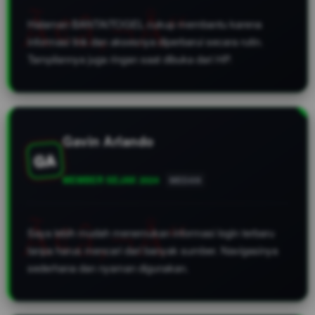
Halaman BANTAITOGEL cukup membantu karena
informasi link dan aksesnya diperbarui secara rutin.
Tampilannya juga ringan saat dibuka dari HP.
Gavin Arlando
GA
MEMBER SEJAK 2024
MEDAN
Saya lebih mudah menemukan informasi login terbaru
tanpa harus mencari dari banyak sumber. Navigasinya
sederhana dan nyaman digunakan.