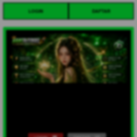
LOGIN
DAFTAR