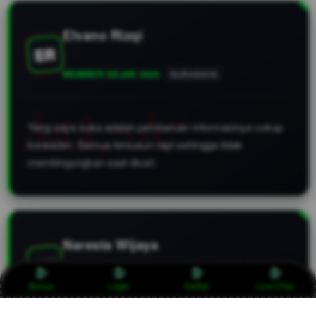
Elvano Rizqi
ER
MEMBER SEJAK 2025
SURABAYA
Yang saya suka adalah pembaruan informasinya cukup
konsisten. Semua tersusun rapi sehingga tidak
membingungkan saat dicari.
Naresta Wijaya
NW
MEMBER SEJAK 2025
PADANG
Bonus
Login
Daftar
Live Chat