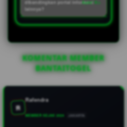
bandar toto togel online, link Toto
dibandingkan portal informasi
Slot gacor terpercaya hari ini, jalur
lainnya?
alternatif, serta berbagai
BANTAITOGEL mengutamakan
pembaruan yang disusun secara
pembaruan informasi yang
ringkas dan mudah dipahami.
konsisten, tampilan yang ringan,
navigasi yang sederhana, serta
penyajian referensi yang
terstruktur sehingga pengunjung
KOMENTAR MEMBER
dapat memperoleh informasi
BANTAITOGEL
terbaru dengan lebih cepat.
Rafendra
R
MEMBER SEJAK 2024
JAKARTA