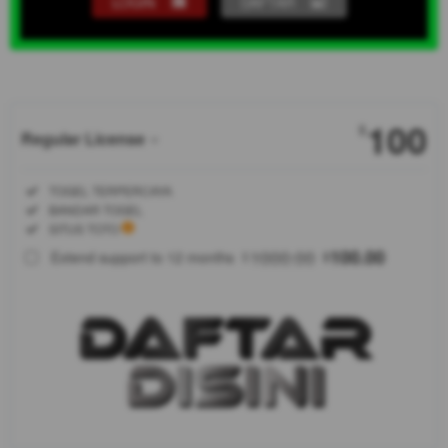
LOGIN
DAFTAR
Show More
100
$
Regular License
Regular
Included:
TOGEL TERPERCAYA
License
Included:
BANDAR TOGEL
SELECTED
Included:
SITUS TOTO
88
$
1000.00
100.00
Extend support to 12 months
$
$
BANTAITOGEL
hadir sebagai
portal referensi
digital yang
menyajikan
informasi login
situs WLA
bandar toto
togel online,